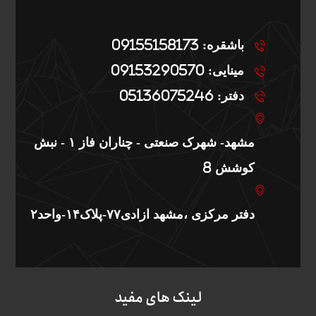
باشقره: 09155158173
مینایی: 09153290570
دفتر: 05136075246
مشهد- شهرک صنعتی - چناران فاز ۱ - نبش
کوشش 8
دفتر مرکزی ،مشهد ازادی۷۷-پلاک۱۴-واحد۲
لینک های مفید