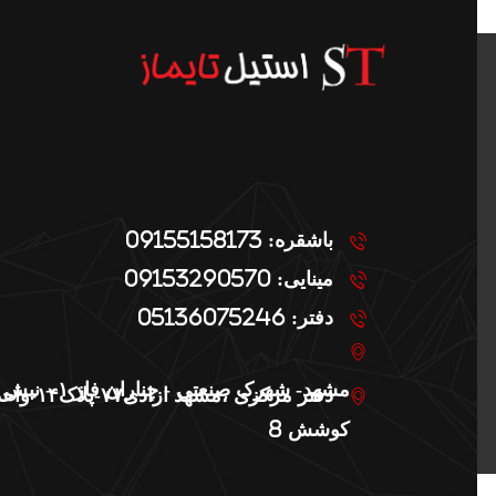
باشقره: 09155158173
مینایی: 09153290570
دفتر: 05136075246
مشهد- شهرک صنعتی - چناران فاز ۱ - نبش
دفتر مرکزی ،مشهد ازادی۷۷-پلاک۱۴-واحد۲
کوشش 8