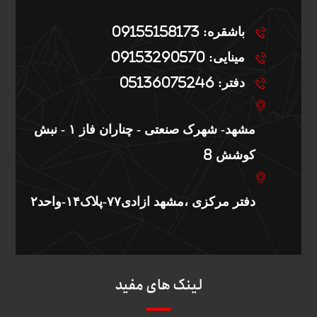
باشقره: 09155158173
مینایی: 09153290570
دفتر: 05136075246
مشهد- شهرک صنعتی - چناران فاز ۱ - نبش
کوشش 8
دفتر مرکزی ،مشهد ازادی۷۷-پلاک۱۴-واحد۲
لینک های مفید